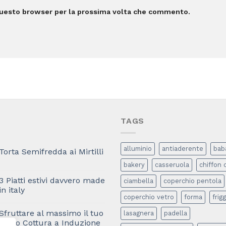
 questo browser per la prossima volta che commento.
TAGS
alluminio
antiaderente
bab
Torta Semifredda ai Mirtilli
bakery
casseruola
chiffon 
3 Piatti estivi davvero made
ciambella
coperchio pentola
in italy
coperchio vetro
forma
frigg
Sfruttare al massimo il tuo
lasagnera
padella
Piano Cottura a Induzione