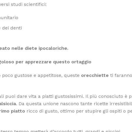
rsi studi scientifici:
munitario
e dei denti
eato nelle diete ipocaloriche.
o goloso per apprezzare questo ortaggio
no poco gustose e appetitose, queste
orecchiette
ti farann
i puoi dare vita a piatti gustosissimi. Il più conosciuto è 
alsiccia
. Da questa unione nascono tante ricette irresistibili
rimo piatto
ricco di gusto, ottimo per stupire gli ospiti o p
stesso tempo metterà d’accordo tutti, grandi e piccini.