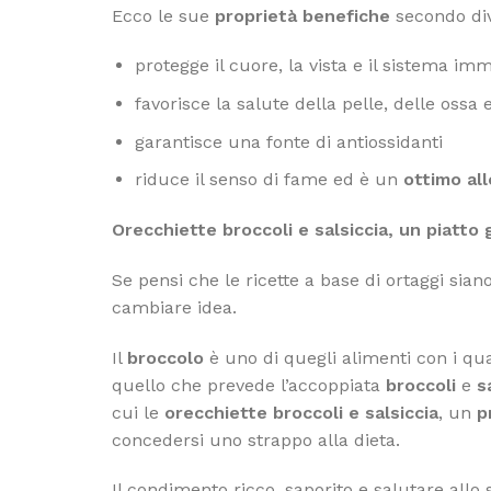
Ecco le sue
proprietà
benefiche
secondo dive
protegge il cuore, la vista e il sistema im
favorisce la salute della pelle, delle ossa 
garantisce una fonte di antiossidanti
riduce il senso di fame ed è un
ottimo all
Orecchiette broccoli e salsiccia, un piatt
Se pensi che le ricette a base di ortaggi sia
cambiare idea.
Il
broccolo
è uno di quegli alimenti con i qual
quello che prevede l’accoppiata
broccoli
e
s
cui le
orecchiette broccoli e salsiccia
, un
p
concedersi uno strappo alla dieta.
Il condimento ricco, saporito e salutare allo 