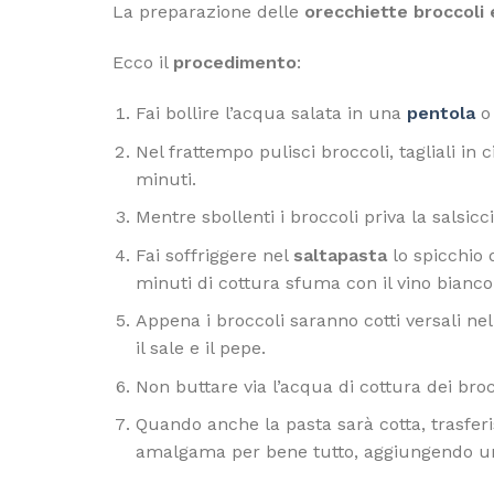
La preparazione delle
orecchiette broccoli e
Ecco il
procedimento
:
Fai bollire l’acqua salata in una
pe
n
tola
o
Nel frattempo pulisci broccoli, tagliali in 
minuti.
Mentre sbollenti i broccoli priva la salsi
Fai soffriggere nel
saltapasta
lo spicchio 
minuti di cottura sfuma con il vino bianco
Appena i broccoli saranno cotti versali nel
il sale e il pepe.
Non buttare via l’acqua di cottura dei broc
Quando anche la pasta sarà cotta, trasferis
amalgama per bene tutto, aggiungendo un