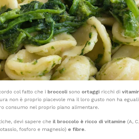
cordo col fatto che i
broccoli
sono
ortaggi
ricchi di
vitami
ttura non è proprio piacevole ma il loro gusto non ha eguali
il loro consumo nel proprio piano alimentare.
tiche, devi sapere che
il broccolo è ricco di vitamine
(A, C
potassio, fosforo e magnesio)
e fibre
.