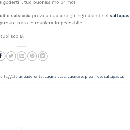
e goderti il tuo buonissimo primo!
li e salsiccia
prova a cuocere gli ingredienti nel
saltapas
lgamare tutto in maniera impeccabile.
tuoi social.
e taggato
antiaderente
,
cucina casa
,
cucinare
,
pfoa free
,
saltapasta
.