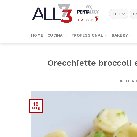
Skip
to
Cer
content
HOME
CUCINA
PROFESSIONAL
BAKERY
Orecchiette broccoli 
PUBBLICAT
18
Mag