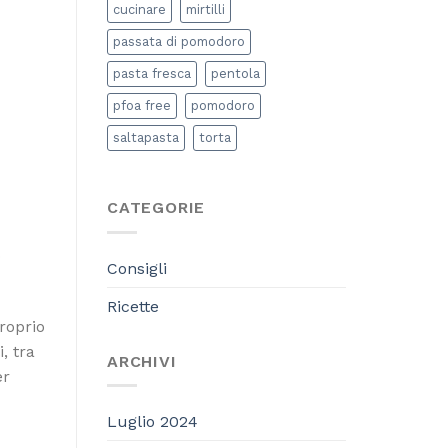
cucinare
mirtilli
passata di pomodoro
pasta fresca
pentola
pfoa free
pomodoro
saltapasta
torta
CATEGORIE
o
Consigli
Ricette
proprio
, tra
ARCHIVI
er
Luglio 2024