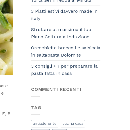
Torta Semifredda ai Mirtilli
3 Piatti estivi davvero made in
italy
Sfruttare al massimo il tuo
Piano Cottura a Induzione
Orecchiette broccoli e salsiccia
in saltapasta Dolomite
3 consigli + 1 per preparare la
pasta fatta in casa
ne
e
COMMENTI RECENTI
 e
TAG
, E, B
antiaderente
cucina casa