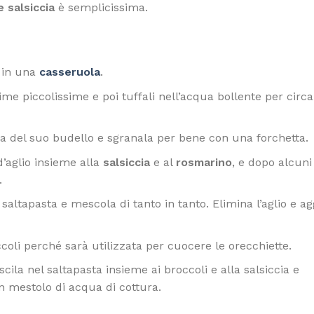
 salsiccia
è semplicissima.
 in una
casseruola
.
cime piccolissime e poi tuffali nell’acqua bollente per circa
ccia del suo budello e sgranala per bene con una forchetta.
d’aglio insieme alla
salsiccia
e al
rosmarino
, e dopo alcuni
.
 saltapasta e mescola di tanto in tanto. Elimina l’aglio e a
coli perché sarà utilizzata per cuocere le orecchiette.
cila nel saltapasta insieme ai broccoli e alla salsiccia e
 mestolo di acqua di cottura.