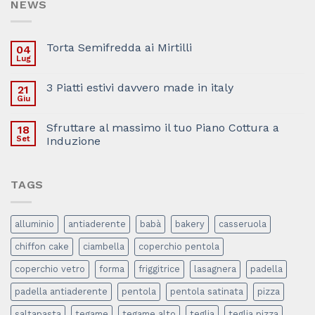
NEWS
Torta Semifredda ai Mirtilli
04
Lug
3 Piatti estivi davvero made in italy
21
Giu
Sfruttare al massimo il tuo Piano Cottura a
18
Set
Induzione
TAGS
alluminio
antiaderente
babà
bakery
casseruola
chiffon cake
ciambella
coperchio pentola
coperchio vetro
forma
friggitrice
lasagnera
padella
padella antiaderente
pentola
pentola satinata
pizza
saltapasta
tegame
tegame alto
teglia
teglia pizza