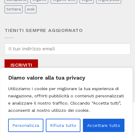
tortiera
wok
TIENITI SEMPRE AGGIORNATO
Diamo valore alla tua privacy
Inviando il mio indirizzo email, accetto la
Privacy & Cookie Policy
del sito
Utilizziamo i cookie per migliorare la tua esperienza di
per i fini promozionali connessi.
navigazione, offrirti pubblicità o contenuti personalizzati
e analizzare il nostro traffico. Cliccando “Accetta tutti”,
acconsenti al nostro utilizzo dei cookie.
Creato da YUC © 2022
ALL73 SRLS | Via Paolo Borsellino, 139, 80025 (NA) | PI:
Personalizza
Rifiuta tutto
Accettare tutto
10144671210