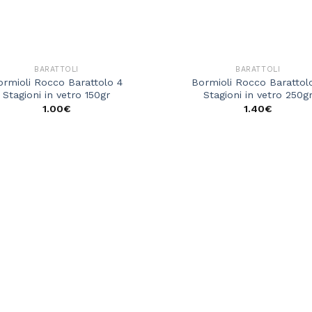
BARATTOLI
BARATTOLI
ormioli Rocco Barattolo 4
Bormioli Rocco Barattol
Stagioni in vetro 150gr
Stagioni in vetro 250g
1.00
€
1.40
€