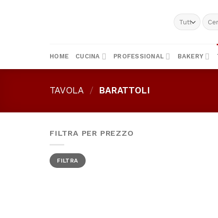
Skip
to
Cerc
content
HOME
CUCINA
PROFESSIONAL
BAKERY
TAVOLA
/
BARATTOLI
FILTRA PER PREZZO
Prezzo
Prezzo
FILTRA
Min
Max