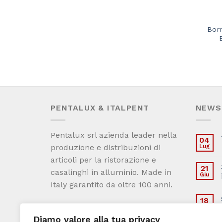
Borm
PENTALUX & ITALPENT
NEWS
Pentalux srl azienda leader nella
04
produzione e distribuzioni di
Lug
articoli per la ristorazione e
21
casalinghi in alluminio. Made in
Giu
Italy garantito da oltre 100 anni.
18
Condizioni generali di vendita
Set
Diamo valore alla tua privacy