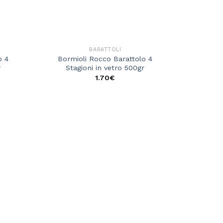
BARATTOLI
o 4
Bormioli Rocco Barattolo 4
r
Stagioni in vetro 500gr
1.70
€