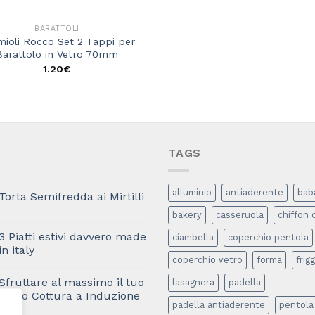
BARATTOLI
ioli Rocco Set 2 Tappi per
Barattolo in Vetro 70mm
1.20
€
TAGS
alluminio
antiaderente
bab
Torta Semifredda ai Mirtilli
bakery
casseruola
chiffon 
3 Piatti estivi davvero made
ciambella
coperchio pentola
in italy
coperchio vetro
forma
frigg
Sfruttare al massimo il tuo
lasagnera
padella
Piano Cottura a Induzione
padella antiaderente
pentola