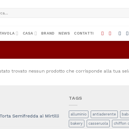
a:
TAVOLA
CASA
BRAND
NEWS
CONTATTI
stato trovato nessun prodotto che corrisponde alla tua sel
TAGS
alluminio
antiaderente
bab
Torta Semifredda ai Mirtilli
bakery
casseruola
chiffon 