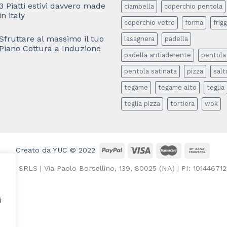
3 Piatti estivi davvero made
ciambella
coperchio pentola
in italy
coperchio vetro
forma
frigg
Sfruttare al massimo il tuo
lasagnera
padella
Piano Cottura a Induzione
padella antiaderente
pentola
pentola satinata
pizza
salt
tegame
tegame alto
teglia
teglia pizza
tortiera
wok
Creato da YUC © 2022
LL73 SRLS | Via Paolo Borsellino, 139, 80025 (NA) | PI: 101446712
i