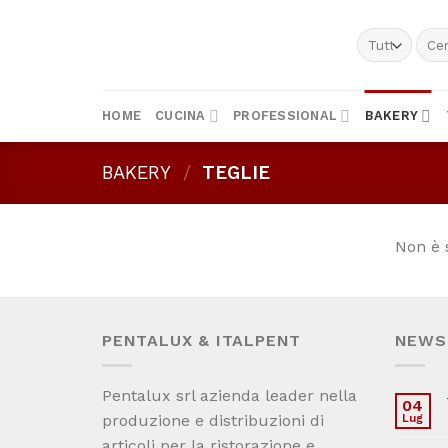
Skip
to
Cerc
content
HOME
CUCINA
PROFESSIONAL
BAKERY
BAKERY
/
TEGLIE
Non è 
PENTALUX & ITALPENT
NEWS
Pentalux srl azienda leader nella
04
produzione e distribuzioni di
Lug
articoli per la ristorazione e