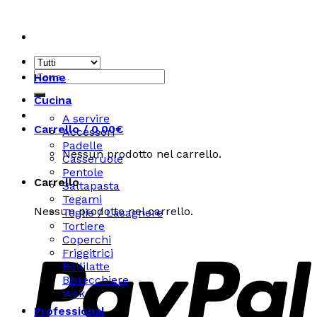
Skip
to
content
Cerca:
Home
Cucina
A servire
Carrello /
0.00
€
Accessori
Padelle
Nessun prodotto nel carrello.
Casseruole
Pentole
Carrello
Saltapasta
Tegami
Nessun prodotto nel carrello.
Teglie / Lasagnere
Tortiere
Coperchi
Friggitrici
Bollilatte
Bistecchiere
Wok
Professional