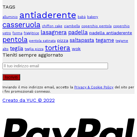
TAGS
antiaderente
alluminio
babà
bakery
casseruola
chiffon cake
ciambella
coperchio pentola
coperchio
lasagnera
padella
padella antiaderente
vetro
forma
friggitrice
pentola
saltapasta
tegame
pizza
pentola satinata
tegame
tortiera
teglia
wok
alto
teglia pizza
Tieniti sempre aggiornato
Inviando il mio indirizzo email, accetto la
Privacy & Cookie Policy
del sito per
i fini promozionali connessi.
Creato da YUC © 2022