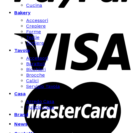
Cucina
Bakery
Accessori
Crepiere
Forme
Teglie
Tortiere
Tavola
Accessori
Barattoli
Bicchieri
Brocche
Calici
Servizio Tavola
Casa
Arredo Casa
Pulizia Casa
Brand
News