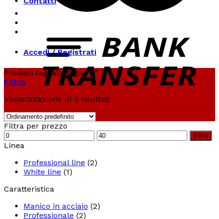
Contatti
Accedi / Registrati
Prodotti taggati “tegame”
Filtra
Visualizzazione di 3 risultati
Filtra per prezzo
Prezzo
Prezzo
Filtra
Min
Max
Linea
Professional line
(2)
White line
(1)
Caratteristica
Manico in acciaio
(2)
Professionale
(2)