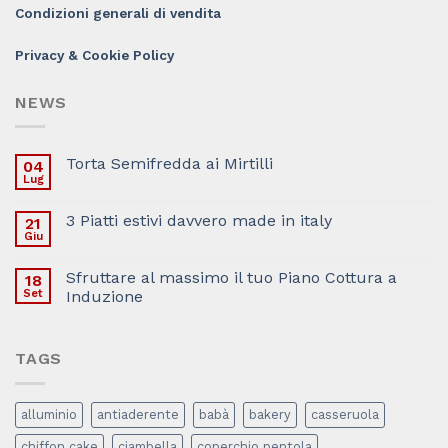
Condizioni generali di vendita
Privacy & Cookie Policy
NEWS
Torta Semifredda ai Mirtilli
04
Lug
3 Piatti estivi davvero made in italy
21
Giu
Sfruttare al massimo il tuo Piano Cottura a
18
Set
Induzione
TAGS
alluminio
antiaderente
babà
bakery
casseruola
chiffon cake
ciambella
coperchio pentola