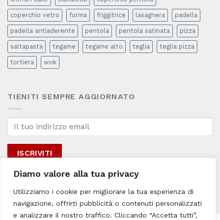
coperchio vetro
forma
friggitrice
lasagnera
padella
padella antiaderente
pentola
pentola satinata
pizza
saltapasta
tegame
tegame alto
teglia
teglia pizza
tortiera
wok
TIENITI SEMPRE AGGIORNATO
Diamo valore alla tua privacy
Inviando il mio indirizzo email, accetto la
Privacy & Cookie Policy
del sito
Utilizziamo i cookie per migliorare la tua esperienza di
per i fini promozionali connessi.
navigazione, offrirti pubblicità o contenuti personalizzati
e analizzare il nostro traffico. Cliccando “Accetta tutti”,