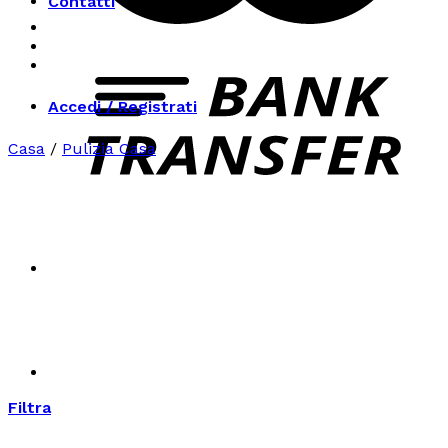
Contatti
Accedi / Registrati
Casa
/
Pulizia Casa
Filtra