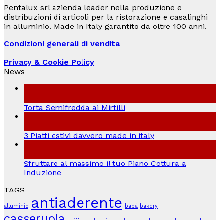
Pentalux srl azienda leader nella produzione e
distribuzioni di articoli per la ristorazione e casalinghi
in alluminio. Made in Italy garantito da oltre 100 anni.
Condizioni generali di vendita
Privacy & Cookie Policy
News
04
Lug
Torta Semifredda ai Mirtilli
21
Giu
3 Piatti estivi davvero made in italy
18
Set
Sfruttare al massimo il tuo Piano Cottura a
Induzione
TAGS
antiaderente
alluminio
babà
bakery
casseruola