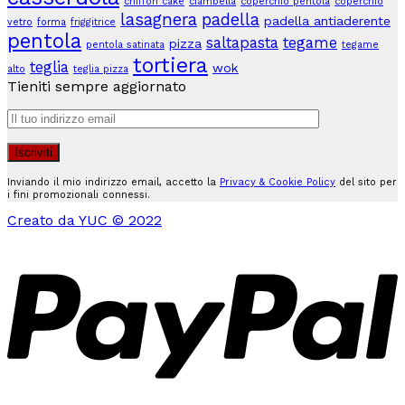
chiffon cake
ciambella
coperchio pentola
coperchio
lasagnera
padella
padella antiaderente
vetro
forma
friggitrice
pentola
saltapasta
tegame
pizza
pentola satinata
tegame
tortiera
teglia
wok
alto
teglia pizza
Tieniti sempre aggiornato
Inviando il mio indirizzo email, accetto la
Privacy & Cookie Policy
del sito per
i fini promozionali connessi.
Creato da YUC © 2022