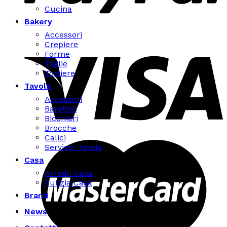
Cucina
Bakery
Accessori
Crepiere
Forme
Teglie
Tortiere
Tavola
Accessori
Barattoli
Bicchieri
Brocche
Calici
Servizio Tavola
Casa
Arredo Casa
Pulizia Casa
Brand
News