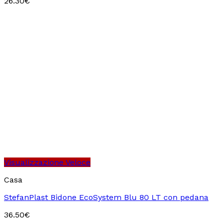
26.30
€
Visualizzazione Veloce
Casa
StefanPlast Bidone EcoSystem Blu 80 LT con pedana
36.50
€