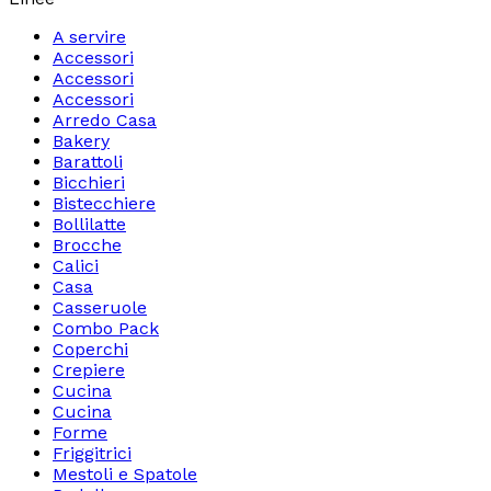
A servire
Accessori
Accessori
Accessori
Arredo Casa
Bakery
Barattoli
Bicchieri
Bistecchiere
Bollilatte
Brocche
Calici
Casa
Casseruole
Combo Pack
Coperchi
Crepiere
Cucina
Cucina
Forme
Friggitrici
Mestoli e Spatole