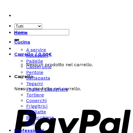
Skip
to
content
Cerca:
Home
Cucina
A servire
Carrello /
0.00
€
Accessori
Padelle
Nessun prodotto nel carrello.
Casseruole
Pentole
Carrello
Saltapasta
Tegami
Nessun prodotto nel carrello.
Teglie / Lasagnere
Tortiere
Coperchi
Friggitrici
Bollilatte
Bistecchiere
Wok
Professional