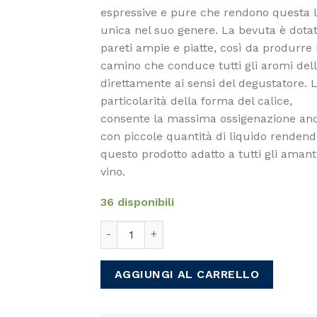
espressive e pure che rendono questa l
unica nel suo genere. La bevuta è dotat
pareti ampie e piatte, così da produrre
camino che conduce tutti gli aromi dell
direttamente ai sensi del degustatore. 
particolarità della forma del calice,
consente la massima ossigenazione an
con piccole quantità di liquido rendend
questo prodotto adatto a tutti gli amant
vino.
36 disponibili
Stölzle Lausitz Calici Vino Rosso Power S
AGGIUNGI AL CARRELLO