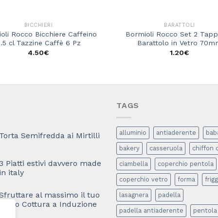
BICCHIERI
BARATTOLI
oli Rocco Bicchiere Caffeino
Bormioli Rocco Set 2 Tapp
.5 cl Tazzine Caffè 6 Pz
Barattolo in Vetro 70
4.50
€
1.20
€
TAGS
alluminio
antiaderente
bab
Torta Semifredda ai Mirtilli
bakery
casseruola
chiffon 
3 Piatti estivi davvero made
ciambella
coperchio pentola
in italy
coperchio vetro
forma
frigg
Sfruttare al massimo il tuo
lasagnera
padella
Piano Cottura a Induzione
padella antiaderente
pentola