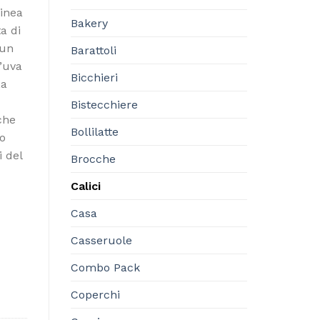
inea
Bakery
a di
 un
Barattoli
’uva
Bicchieri
La
Bistecchiere
che
Bollilatte
o
i del
Brocche
Calici
Casa
et di 6 520ml quantità
Casseruole
Combo Pack
Coperchi