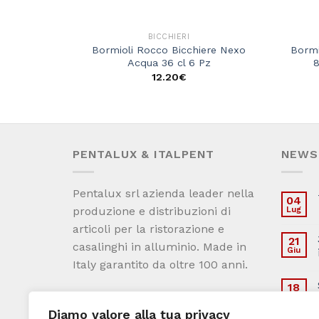
BICCHIERI
Bormioli Rocco Bicchiere Nexo
Bormi
Acqua 36 cl 6 Pz
8
12.20
€
PENTALUX & ITALPENT
NEWS
Pentalux srl azienda leader nella
04
produzione e distribuzioni di
Lug
articoli per la ristorazione e
21
casalinghi in alluminio. Made in
Giu
Italy garantito da oltre 100 anni.
18
Condizioni generali di vendita
Set
Diamo valore alla tua privacy