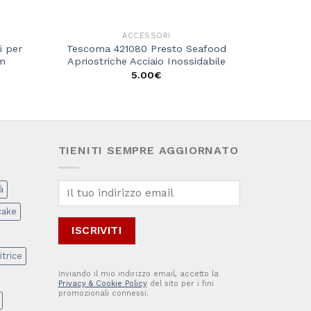
ACCESSORI
i per
Tescoma 421080 Presto Seafood
Bormioli
mm
Apriostriche Acciaio Inossidabile
5.00
€
TIENITI SEMPRE AGGIORNATO
à
cake
itrice
Inviando il mio indirizzo email, accetto la
Privacy & Cookie Policy
del sito per i fini
promozionali connessi.