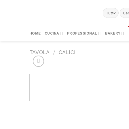
Skip
to
Cerc
content
HOME
CUCINA
PROFESSIONAL
BAKERY
TAVOLA
/
CALICI