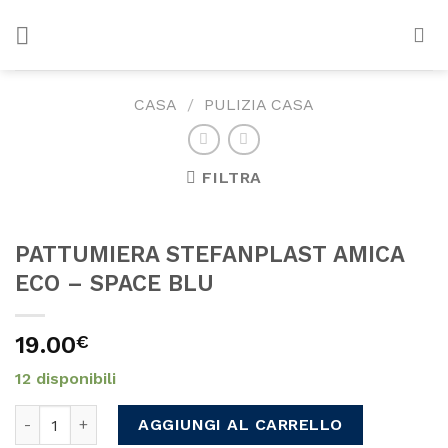
Skip
to
content
CASA
/
PULIZIA CASA
FILTRA
PATTUMIERA STEFANPLAST AMICA
ECO – SPACE BLU
19.00
€
12 disponibili
PATTUMIERA STEFANPLAST AMICA ECO - SPACE BLU quanti
AGGIUNGI AL CARRELLO