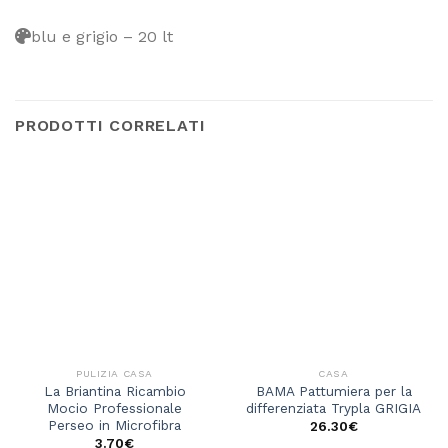
blu e grigio – 20 lt
PRODOTTI CORRELATI
PULIZIA CASA
CASA
La Briantina Ricambio
BAMA Pattumiera per la
Mocio Professionale
differenziata Trypla GRIGIA
Perseo in Microfibra
26.30
€
3.70
€