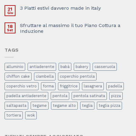
3 Piatti estivi davvero made in italy
21
Giu
Sfruttare al massimo il tuo Piano Cottura a
18
Set
Induzione
TAGS
alluminio
antiaderente
babà
bakery
casseruola
chiffon cake
ciambella
coperchio pentola
coperchio vetro
forma
friggitrice
lasagnera
padella
padella antiaderente
pentola
pentola satinata
pizza
saltapasta
tegame
tegame alto
teglia
teglia pizza
tortiera
wok