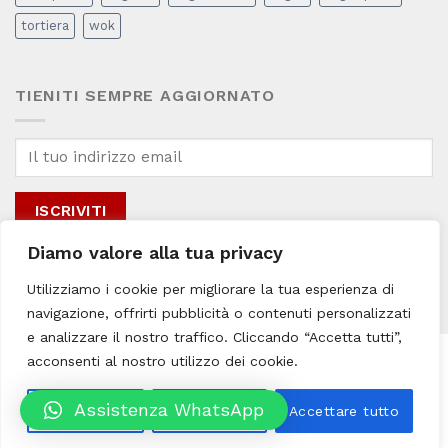
tortiera
wok
TIENITI SEMPRE AGGIORNATO
Diamo valore alla tua privacy
Inviando il mio indirizzo email, accetto la
Privacy & Cookie Policy
del sito
Utilizziamo i cookie per migliorare la tua esperienza di
per i fini promozionali connessi.
navigazione, offrirti pubblicità o contenuti personalizzati
e analizzare il nostro traffico. Cliccando “Accetta tutti”,
acconsenti al nostro utilizzo dei cookie.
Creato da YUC © 2022
ALL73 SRLS | Via Paolo Borsellino, 139, 80025 (NA) | PI:
Assistenza WhatsApp
Personalizza
Rifiuta tutto
Accettare tutto
10144671210