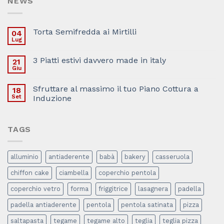
NEWS
Torta Semifredda ai Mirtilli
04
Lug
3 Piatti estivi davvero made in italy
21
Giu
Sfruttare al massimo il tuo Piano Cottura a
18
Set
Induzione
TAGS
alluminio
antiaderente
babà
bakery
casseruola
chiffon cake
ciambella
coperchio pentola
coperchio vetro
forma
friggitrice
lasagnera
padella
padella antiaderente
pentola
pentola satinata
pizza
saltapasta
tegame
tegame alto
teglia
teglia pizza