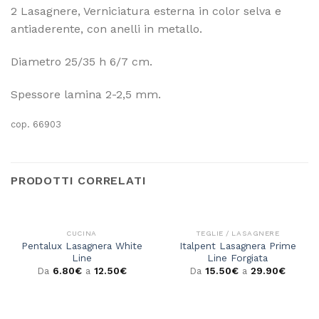
2 Lasagnere, Verniciatura esterna in color selva e
antiaderente, con anelli in metallo.
Diametro 25/35 h 6/7 cm.
Spessore lamina 2-2,5 mm.
cop. 66903
PRODOTTI CORRELATI
CUCINA
TEGLIE / LASAGNERE
Pentalux Lasagnera White
Italpent Lasagnera Prime
Line
Line Forgiata
Da
6.80
€
a
12.50
€
Da
15.50
€
a
29.90
€