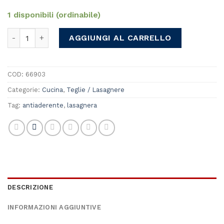
1 disponibili (ordinabile)
Italpent Bis Lasagnera Selva line quantità
AGGIUNGI AL CARRELLO
COD:
66903
Categorie:
Cucina
,
Teglie / Lasagnere
Tag:
antiaderente
,
lasagnera
DESCRIZIONE
INFORMAZIONI AGGIUNTIVE